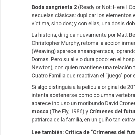
Boda sangrienta 2
(Ready or Not: Here I Co
secuelas clásicas: duplicar los elementos 
víctima, sino dos; y con ellas, una dosis do
La historia, dirigida nuevamente por Matt Bet
Christopher Murphy, retoma la acción inmed
(Weaving) aparece ensangrentada, logrando
Domas. Pero su alivio dura poco: en el hos
Newton), con quien mantiene una relación 
Cuatro Familia que reactivan el “juego” por
Si algo distinguía a la película original de
intenta sostenerse como columna vertebral
aparece incluso un moribundo David Cronen
mosca
(The Fly, 1986) y
Crímenes del futu
patriarca de la familia, en un guiño tan ext
Lee también: Crítica de “Crímenes del futu