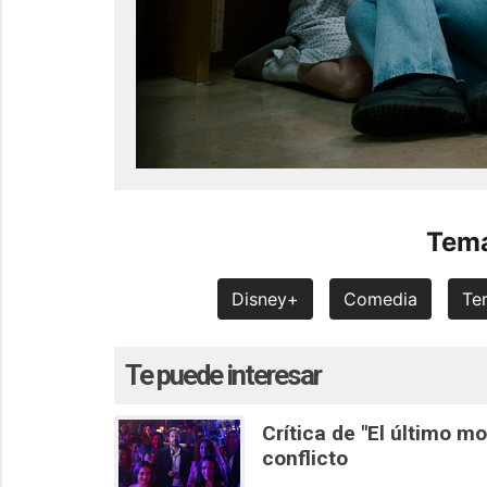
Tema
Disney+
Comedia
Ter
Te puede interesar
Crítica de "El último m
conflicto