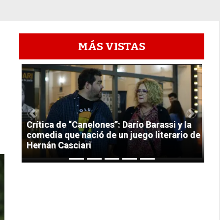
MÁS VISTAS
1
Previous
Next
Crítica de “Canelones”: Darío Barassi y la
comedia que nació de un juego literario de
Hernán Casciari