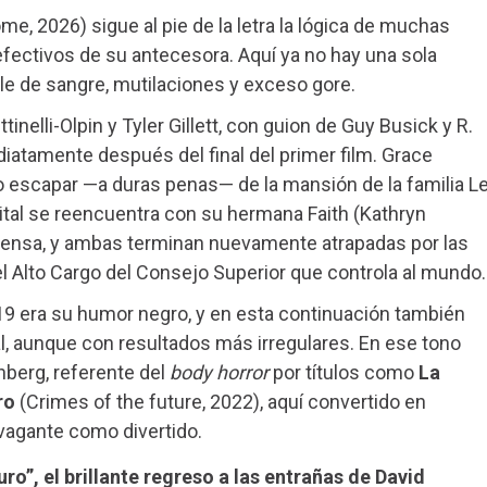
me, 2026) sigue al pie de la letra la lógica de muchas
efectivos de su antecesora. Aquí ya no hay una sola
ble de sangre, mutilaciones y exceso gore.
tinelli-Olpin y Tyler Gillett, con guion de Guy Busick y R.
iatamente después del final del primer film. Grace
 escapar —a duras penas— de la mansión de la familia L
pital se reencuentra con su hermana Faith (Kathryn
tensa, y ambas terminan nuevamente atrapadas por las
 el Alto Cargo del Consejo Superior que controla al mundo.
 2019 era su humor negro, y en esta continuación también
, aunque con resultados más irregulares. En ese tono
berg, referente del
body horror
por títulos como
La
ro
(Crimes of the future, 2022), aquí convertido en
ravagante como divertido.
ro”, el brillante regreso a las entrañas de David