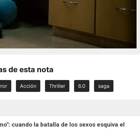
s de esta nota
ror
Acción
Thriller
6.0
saga
ono": cuando la batalla de los sexos esquiva el