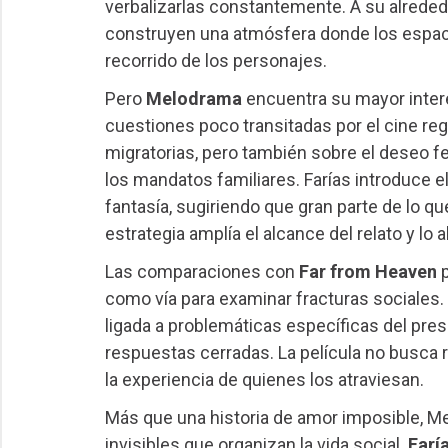
verbalizarlas constantemente. A su alrededor
construyen una atmósfera donde los espa
recorrido de los personajes.
Pero
Melodrama
encuentra su mayor interé
cuestiones poco transitadas por el cine regi
migratorias, pero también sobre el deseo fe
los mandatos familiares. Farías introduce e
fantasía, sugiriendo que gran parte de lo qu
estrategia amplía el alcance del relato y lo 
Las comparaciones con
Far from Heaven
p
como vía para examinar fracturas sociales
ligada a problemáticas específicas del pres
respuestas cerradas. La película no busca r
la experiencia de quienes los atraviesan.
Más que una historia de amor imposible, Me
invisibles que organizan la vida social.
Farí