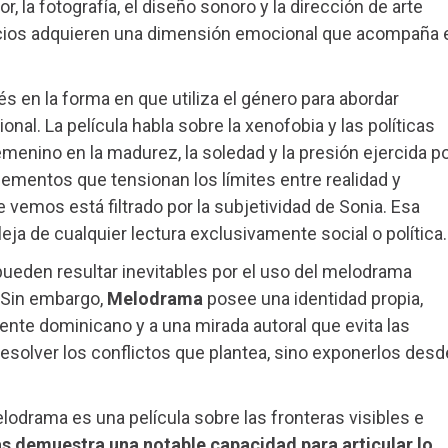
, la fotografía, el diseño sonoro y la dirección de arte
cios adquieren una dimensión emocional que acompaña 
s en la forma en que utiliza el género para abordar
onal. La película habla sobre la xenofobia y las políticas
menino en la madurez, la soledad y la presión ejercida p
lementos que tensionan los límites entre realidad y
e vemos está filtrado por la subjetividad de Sonia. Esa
aleja de cualquier lectura exclusivamente social o política.
ueden resultar inevitables por el uso del melodrama
. Sin embargo,
Melodrama
posee una identidad propia,
ente dominicano y a una mirada autoral que evita las
esolver los conflictos que plantea, sino exponerlos desd
lodrama es una película sobre las fronteras visibles e
as demuestra una notable capacidad para articular lo