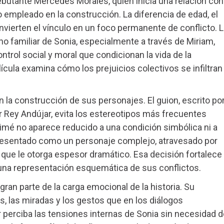
 debutante Mercedes Morales, quien inicia una relación con
 empleado en la construcción. La diferencia de edad, el
nvierten el vínculo en un foco permanente de conflicto. L
o familiar de Sonia, especialmente a través de Miriam,
rol social y moral que condicionan la vida de la
elícula examina cómo los prejuicios colectivos se infiltran
n la construcción de sus personajes. El guion, escrito po
tor Rey Andújar, evita los estereotipos más frecuentes
Aimé no aparece reducido a una condición simbólica ni a
s presentado como un personaje complejo, atravesado por
 que le otorga espesor dramático. Esa decisión fortalece
ia una representación esquemática de sus conflictos.
an parte de la carga emocional de la historia. Su
s, las miradas y los gestos que en los diálogos
r perciba las tensiones internas de Sonia sin necesidad d