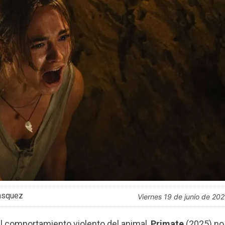
asquez
viernes 19 de junio de 20
l comportamiento violento del animal,
Primate
(2025) no