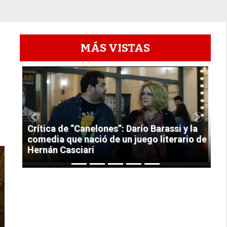
MÁS VISTAS
1
Previous
Next
Crítica de “Canelones”: Darío Barassi y la
comedia que nació de un juego literario de
Hernán Casciari