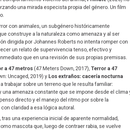
orzando una mirada especista propia del género. Un film
o.
terror con animales, un subgénero históricamente
que construye a la naturaleza como amenaza y al ser
ón dirigida por Johannes Roberts no intenta romper con
recer un relato de supervivencia tenso, efectivo y
inmediato que en una revisión de sus propias premisas.
or a 47 metros
(47 Meters Down, 2017),
Terror a 47
wn: Uncaged, 2019) y
Los extraños: cacería nocturna
a trabajar sobre un terreno que le resulta familiar:
 y una amenaza constante que se impone desde el clima 
penso directo y el manejo del ritmo por sobre la
on claridad a esa lógica autoral.
 tras una experiencia inicial de aparente normalidad,
omo mascota que, luego de contraer rabia, se vuelve