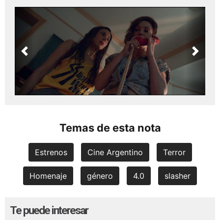
Previous
Next
Temas de esta nota
Estrenos
Cine Argentino
Terror
Homenaje
género
4.0
slasher
Te puede interesar