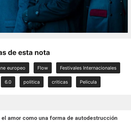
s de esta nota
ine europeo
Flow
Festivales Internacionales
6.0
politica
criticas
Pelicula
": el amor como una forma de autodestrucción