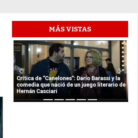
MÁS VISTAS
1
Previous
Next
Crítica de “Canelones”: Darío Barassi y la
comedia que nació de un juego literario de
Hernán Casciari