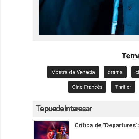
Tema
Mostra de Venecia
drama
c
Cine Francés
Thriller
Te puede interesar
Crítica de "Departures