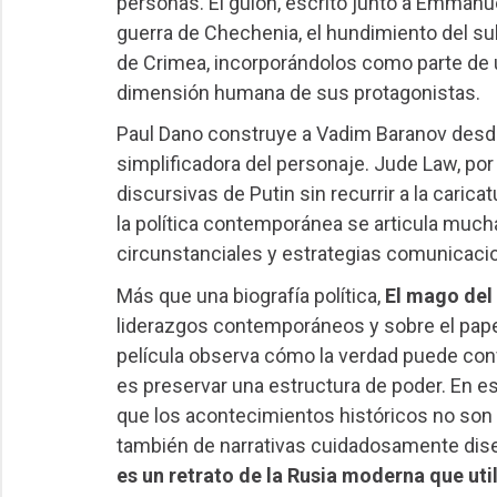
personas. El guion, escrito junto a Emmanu
guerra de Chechenia, el hundimiento del sub
de Crimea, incorporándolos como parte de u
dimensión humana de sus protagonistas.
Paul Dano construye a Vadim Baranov desde l
simplificadora del personaje. Jude Law, por
discursivas de Putin sin recurrir a la car
la política contemporánea se articula mucha
circunstanciales y estrategias comunicacio
Más que una biografía política,
El mago del
liderazgos contemporáneos y sobre el pap
película observa cómo la verdad puede conv
es preservar una estructura de poder. En es
que los acontecimientos históricos no son 
también de narrativas cuidadosamente dise
es un retrato de la Rusia moderna que utili