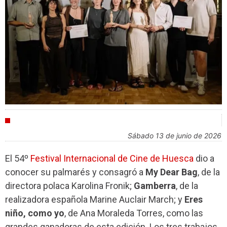
FESTIVALES
sábado 13 de junio de 2026
El 54º
Festival Internacional de Cine de Huesca
dio a
conocer su palmarés y consagró a
My Dear Bag
, de la
directora polaca Karolina Fronik;
Gamberra
, de la
realizadora española Marine Auclair March; y
Eres
niño, como yo
, de Ana Moraleda Torres, como las
grandes ganadoras de esta edición. Los tres trabajos