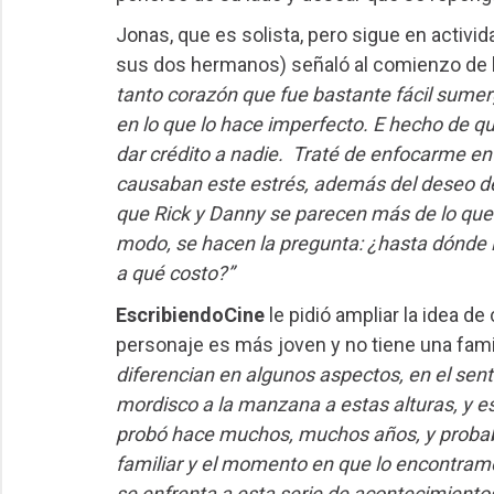
Jonas, que es solista, pero sigue en activid
sus dos hermanos) señaló al comienzo de 
tanto corazón que fue bastante fácil sumerg
en lo que lo hace imperfecto. E hecho de qu
dar crédito a nadie. Traté de enfocarme en
causaban este estrés, además del deseo de
que Rick y Danny se parecen más de lo que 
modo, se hacen la pregunta: ¿hasta dónde l
a qué costo?”
EscribiendoCine
le pidió ampliar la idea de
personaje es más joven y no tiene una famil
diferencian en algunos aspectos, en el sen
mordisco a la manzana a estas alturas, y e
probó hace muchos, muchos años, y probabl
familiar y el momento en que lo encontramos
se enfrenta a esta serie de acontecimientos