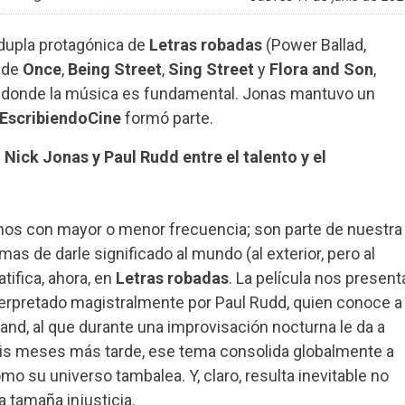
 dupla protagónica de
Letras robadas
(Power Ballad,
o de
Once
,
Being Street
,
Sing Street
y
Flora and Son
,
en donde la música es fundamental. Jonas mantuvo un
EscribiendoCine
formó parte.
 Nick Jonas y Paul Rudd entre el talento y el
s con mayor o menor frecuencia; son parte de nuestra
s de darle significado al mundo (al exterior, pero al
atifica, ahora, en
Letras robadas
. La película nos present
nterpretado magistralmente por Paul Rudd, quien conoce a
and, al que durante una improvisación nocturna le da a
Seis meses más tarde, ese tema consolida globalmente a
o su universo tambalea. Y, claro, resulta inevitable no
 tamaña injusticia.