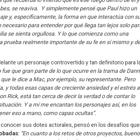
sabes, se reaviva. Y simplemente pensé que Paul hizo un
naje y, específicamente, la forma en que interactúa con s
to necesario para entender por qué llega tan lejos solo par
milia se sienta orgullosa. Y lo que comienza como una
una prueba realmente importante de su fe en sí mismo y d
adelante un personaje controvertido y tan definitorio para l
 fue que gran parte de lo que ocurre en la trama de Dann
 que le dice a Mac, por ejemplo, su representante. Pero
ia, y todas esas capas de creciente ansiedad y el estrés a
 con Rick, está tan cerca de decir la verdad o de contar lo
ituación. Y a mí me encantan los personajes así, en los
 tener eso a mano, como capas ocultas”.
 a conocer sus dotes actorales, pensó en los desafíos que
robadas
:
“En cuanto a los retos de otros proyectos, bueno