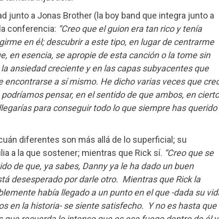
ad junto a Jonas Brother (la boy band que integra junto a
la conferencia:
“Creo que el guion era tan rico y tenía
irme en él; descubrir a este tipo, en lugar de centrarme
e, en esencia, se apropie de esta canción o la tome sin
 la ansiedad creciente y en las capas subyacentes que
 encontrarse a sí mismo. He dicho varias veces que cre
podríamos pensar, en el sentido de que ambos, en ciert
legarías para conseguir todo lo que siempre has querido
 cuán diferentes son más allá de lo superficial; su
ia a la que sostener; mientras que Rick sí.
“Creo que se
tido de que, ya sabes, Danny ya le ha dado un buen
stá desesperado por darle otro. Mientras que Rick la
emente había llegado a un punto en el que -dada su vid
 en la historia- se siente satisfecho. Y no es hasta que
 que recuerda lo intenso que es ese fuego dentro de él y