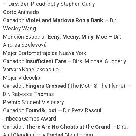
— Dirs. Ben Proudfoot y Stephen Curry
Corto Animado
Ganador:
Violet and Marlowe Rob a Bank
— Dir.
Wesley Wang
Mención Especial:
Eeny, Meeny, Miny, Moe
— Dir.
Andrea Szelesová
Mejor Cortometraje de Nueva York
Ganador: I
nsufficient Fare
— Dirs. Michael Gugger y
Varvara Kanellakopoulou
Mejor Videoclip
Ganador:
Fingers Crossed
(The Moth & The Flame) —
Dir. Rebecca Thomas
Premio Student Visionary
Ganador:
Found&Lost
— Dir. Reza Rasouli
Tribeca Games Award
Ganador:
There Are No Ghosts at the Grand
— Dirs.
Anil Glendinning y Rachel Glendinning