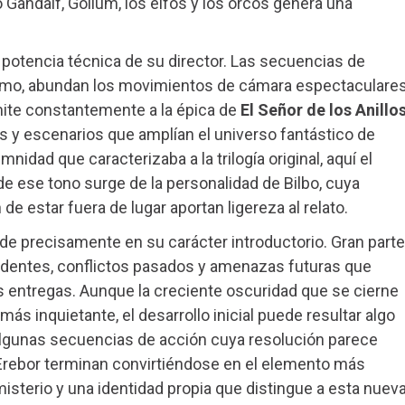
Gandalf, Gollum, los elfos y los orcos genera una
la potencia técnica de su director. Las secuencias de
smo, abundan los movimientos de cámara espectaculare
ite constantemente a la épica de
El Señor de los Anillo
s y escenarios que amplían el universo fantástico de
mnidad que caracterizaba a la trilogía original, aquí el
e ese tono surge de la personalidad de Bilbo, cuya
e estar fuera de lugar aportan ligereza al relato.
side precisamente en su carácter introductorio. Gran parte
cedentes, conflictos pasados y amenazas futuras que
es entregas. Aunque la creciente oscuridad que se cierne
ás inquietante, el desarrollo inicial puede resultar algo
 algunas secuencias de acción cuya resolución parece
 Erebor terminan convirtiéndose en el elemento más
 misterio y una identidad propia que distingue a esta nuev