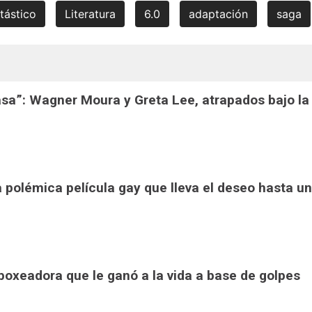
tástico
Literatura
6.0
adaptación
saga
casa”: Wagner Moura y Greta Lee, atrapados bajo la
la polémica película gay que lleva el deseo hasta un
a boxeadora que le ganó a la vida a base de golpes