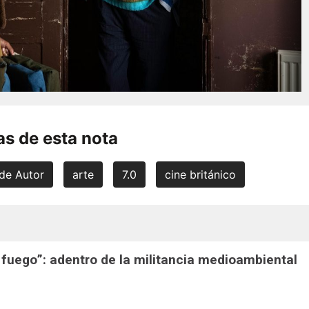
s de esta nota
de Autor
arte
7.0
cine británico
 fuego”: adentro de la militancia medioambiental