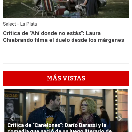
Salect - La Plata
Crítica de "Ahí donde no estás": Laura
Chiabrando filma el duelo desde los márgenes
MÁS VISTAS
1
Previous
Next
Crítica de “Canelones”: Darío Barassi y la
comedia que nació de un juego literario de