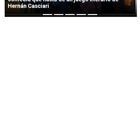
Hernán Casciari