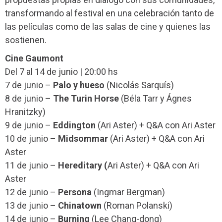
transformando al festival en una celebración tanto de
las películas como de las salas de cine y quienes las
sostienen.
Cine Gaumont
Del 7 al 14 de junio | 20:00 hs
7 de junio –
Palo y hueso
(Nicolás Sarquís)
8 de junio –
The Turin Horse
(Béla Tarr y Ágnes
Hranitzky)
9 de junio –
Eddington
(Ari Aster) + Q&A con Ari Aster
10 de junio –
Midsommar
(Ari Aster) + Q&A con Ari
Aster
11 de junio –
Hereditary (
Ari Aster) + Q&A con Ari
Aster
12 de junio –
Persona
(Ingmar Bergman)
13 de junio –
Chinatown
(Roman Polanski)
14 de junio –
Burning
(Lee Chang-dong)