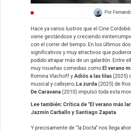
Por Fernand
CRÍTICAS
Hace ya varios lustros que el Cine Cordobés
viene gestándose y creciendo ininterrumpi
con el correr del tiempo. En los últimos dos
significativos y muy atractivos que pudieron
podido atrapar más de un galardón. Entre e
muy risueñas comedias como
El verano m
Romina Vlachoff y
Adiós a las lilas
(2025) 
musical y callejero,
La zurda
(2025) de Rose
De Caravana
(2010) impulsó toda esta mov
Lee también: Crítica de "El verano más la
Jazmín Carballo y Santiago Zapata
Y precisamente de “la Docta” nos llega aho