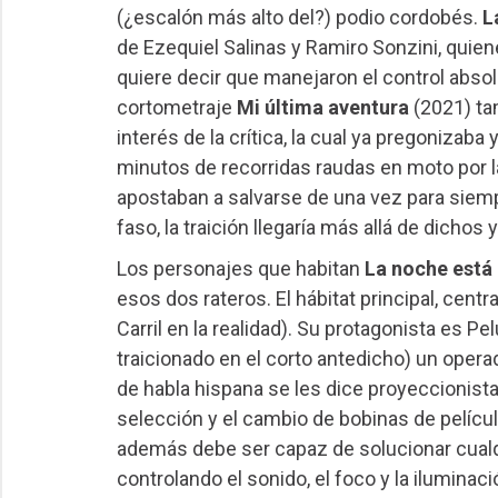
(¿escalón más alto del?) podio cordobés.
L
de Ezequiel Salinas y Ramiro Sonzini, quien
quiere decir que manejaron el control absol
cortometraje
Mi última aventura
(2021) ta
interés de la crítica, la cual ya pregonizab
minutos de recorridas raudas en moto por l
apostaban a salvarse de una vez para siempre
faso, la traición llegaría más allá de dichos y
Los personajes que habitan
La noche est
esos dos rateros. El hábitat principal, centra
Carril en la realidad). Su protagonista es Pe
traicionado en el corto antedicho) un opera
de habla hispana se les dice proyeccionista
selección y el cambio de bobinas de películ
además debe ser capaz de solucionar cualqu
controlando el sonido, el foco y la iluminac