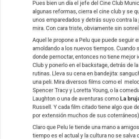
Pues bien un día el jefe del Cine Club Munici
algunas reformas, cierra el cine club y se 
unos emparedados y detrás suyo contra la 
mira. Con cara triste, obviamente sin sonreí
Aquel le propone a Pelu que puede seguir e
amoldando a los nuevos tiempos. Cuando s
donde pernoctar, entonces no tiene mejor id
Club y ponerlo en el backstage, detrás de la
rutinas. Lleva su cena en bandejita: sanguch
una peli. Mira diversos films como el
melo
Spencer Tracy y Loretta Young, o la comedi
Laughton o una de aventuras como
La bruj
Russell. Y cada film citado tiene algo que 
por extensión muchos de sus coterráneos)
Claro que Pelu le tiende una mano a amigos y
tiempo es el actual y la cultura no se salv