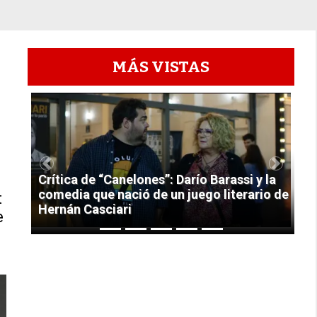
MÁS VISTAS
1
Previous
Next
Crítica de “Canelones”: Darío Barassi y la
comedia que nació de un juego literario de
t
Hernán Casciari
e