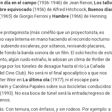
n día en el campo
(1936-1946) de Jean Renoir,
Los tall
bre equivocado
(1956) de Alfred Hitchcock,
Buenos día
(1965) de Giorgio Ferroni y
Hambre
(1966) de Henning
e protagonista (más cinéfilo que un proyectorista, es
eno vaya linterna en mano haciendo el recorrido nocturno
 y subiendo escaleras, por sótanos, revisando placares,
e fondo la banda sonora de un film. El solo hecho de est
o, algún ruido extraño, le adosan un clima de thriller de
ega por los túneles de desagüe hasta el río La Cañada
el Cine Club). No será ni el final apocalíptico a que nos
eter Weir en
La última ola
(1977), ni el escape para
Darín y Carolina Papaleo sobre sus bicicletas conducidos
(1993). No esa boca de túnel será la entrada/regreso de
menos.
Con ternura, con énfasis, y sin rodeos. Por ejemplo: a