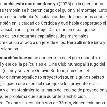
a noche está marchándose ya
(2025) es la opera prima
es también se hicieron cargo del guión y el montaje. Esto
uto de su película. Ya habían codirigido hace unos años e
mbién en la ciudad de Córdoba y que había despertado el
a y ansiaba un largometraje. Claro que en esos quince
as calles nocturnas capitalinas, dos marginales
 con un atraco a un jefe de ellos. Pero allí entre birra y
 silencios.
á marchándose ya
se encuentran en el polo opuesto a
l y eje de
la película es el Cine Club Municipal (Hugo del
lu (el muy solvente Octavio Bertone, quien era el
dor cinematográfico (o proyectorista, en algunos países
), alguien que sabe del manejo de los proyectores, la
a y el mantenimiento rutinario del equipo de proyección 
ier problema que surja durante la exhibición,
ión. En esa sala los films son de 35mm, vienen enlatados.