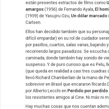
están presentes extractos de films como
U
amargos
(1956) de Fernando Ayala,
El hom
(1959) de Yasujiru Ozu,
Un dólar marcado
Carlsen.
Ellos han decidido también que su personaj
difícil empardar) en su rol de cuidador ser
por pasillos, cuartos, salas varias, bajando
recorriendo largos pasadizos. Se escucha d
caminada, donde también hay sonido de vient
suspenso. Y de puro curioso que es Pelu, ll
(que queda en realidad a casi tres cuadras d
llevó Richard Chamberlain de la mano de P
sobrevivir en Brasil que encararon Ricardo 
por Alberto Lecchi en
Perdido por perdido
los resistentes amigos al Cine. Ni más ni 
Hay muchas cosas que nos cuentan además. 