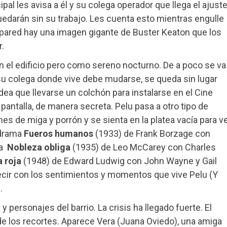
pal les avisa a él y su colega operador que llega el ajuste
quedarán sin su trabajo. Les cuenta esto mientras engulle
pared hay una imagen gigante de Buster Keaton que los
r.
n el edificio pero como sereno nocturno. De a poco se va
u colega donde vive debe mudarse, se queda sin lugar
ea que llevarse un colchón para instalarse en el Cine
 pantalla, de manera secreta. Pelu pasa a otro tipo de
es de miga y porrón y se sienta en la platea vacía para v
drama
Fueros humanos
(1933) de Frank Borzage con
a
Nobleza obliga
(1935) de Leo McCarey con Charles
a roja
(1948) de Edward Ludwig con John Wayne y Gail
decir con los sentimientos y momentos que vive Pelu (Y
.
 personajes del barrio. La crisis ha llegado fuerte. El
a de los recortes. Aparece Vera (Juana Oviedo), una amiga