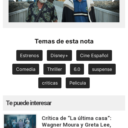
Previous
Next
Temas de esta nota
Estrenos
Disney+
Cine Español
Comedia
Thriller
6.0
suspense
criticas
Pelicula
Te puede interesar
Crítica de “La última casa”:
Wagner Moura y Greta Lee,