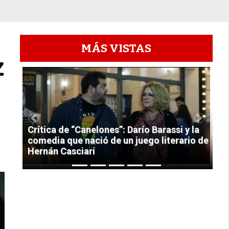
MÁS VISTAS
z
1
Previous
Next
Crítica de “Canelones”: Darío Barassi y la
comedia que nació de un juego literario de
Hernán Casciari