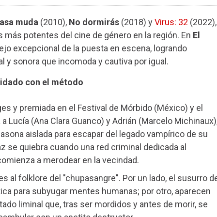
casa muda
(2010),
No dormirás
(2018) y
Virus: 32
(2022),
 más potentes del cine de género en la región. En
El
jo excepcional de la puesta en escena, logrando
l y sonora que incomoda y cautiva por igual.
Cuidado con el método
tges y premiada en el Festival de Mórbido (México) y el
a Lucía (Ana Clara Guanco) y Adrián (Marcelo Michinaux)
sona aislada para escapar del legado vampírico de su
az se quiebra cuando una red criminal dedicada al
omienza a merodear en la vecindad.
al folklore del "chupasangre". Por un lado, el susurro de
ótica para subyugar mentes humanas; por otro, aparecen
do liminal que, tras ser mordidos y antes de morir, se