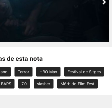
Nex
s de esta nota
cano
Terror
HBO Max
Festival de Sitges
BARS
7.0
slasher
Mórbido Film Fest