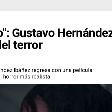
ro": Gustavo Hernánde
el terror
ández Ibáñez regresa con una película
 horror más realista.