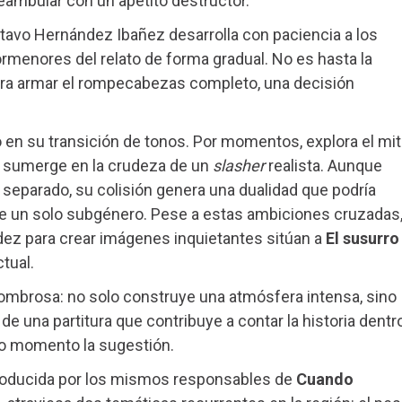
ambular con un apetito destructor.
avo Hernández Ibañez desarrolla con paciencia a los
rmenores del relato de forma gradual. No es hasta la
gra armar el rompecabezas completo, una decisión
o en su transición de tonos. Por momentos, explora el mi
se sumerge en la crudeza de un
slasher
realista. Aunque
separado, su colisión genera una dualidad que podría
de un solo subgénero. Pese a estas ambiciones cruzadas
ndez para crear imágenes inquietantes sitúan a
El susurro
tual.
sombrosa: no solo construye una atmósfera intensa, sino
e una partitura que contribuye a contar la historia dentr
odo momento la sugestión.
a producida por los mismos responsables de
Cuando