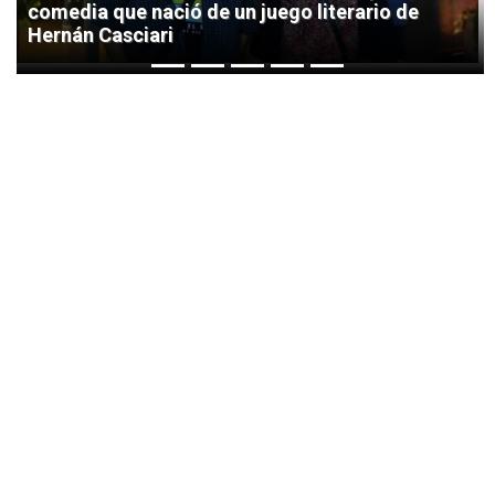
comedia que nació de un juego literario de
Hernán Casciari