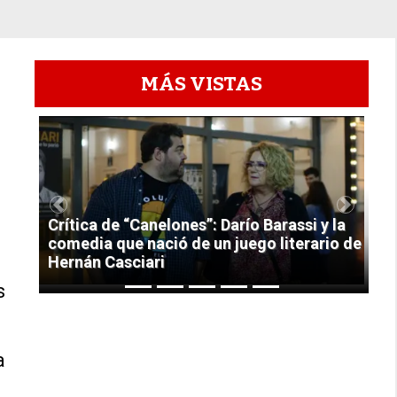
MÁS VISTAS
1
Previous
Next
Crítica de “Canelones”: Darío Barassi y la
comedia que nació de un juego literario de
Hernán Casciari
s
a