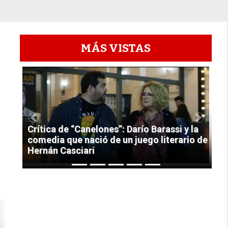
MÁS VISTAS
1
Previous
Next
Crítica de “Canelones”: Darío Barassi y la
comedia que nació de un juego literario de
Hernán Casciari