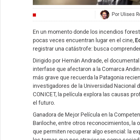
Por Ulises R
ENTREVISTAS
En un momento donde los incendios foresta
pocas veces encuentran lugar en el cine,
E
registrar una catástrofe: busca comprender
Dirigido por Hernán Andrade, el documental
interfase que afectaron a la Comarca Andina
más grave que recuerda la Patagonia recient
investigadores de la Universidad Nacional d
CONICET, la película explora las causas p
el futuro.
Ganadora de Mejor Película en la Competenc
Bariloche, entre otros reconocimientos, la 
que permiten recuperar algo esencial: la exp
los temas que nos atraviesan como socied