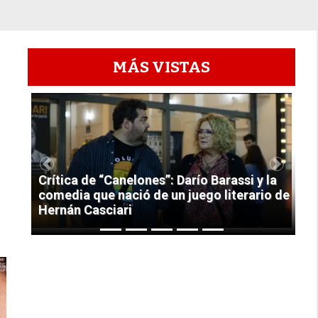
MÁS VISTAS
1
Previous
Next
Crítica de “Canelones”: Darío Barassi y la
comedia que nació de un juego literario de
Hernán Casciari