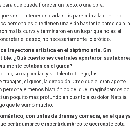
 para que pueda florecer un texto, o una obra.
que ver con tener una vida más parecida a la que uno
 dos personajes que tienen una vida bastante parecida a la
on mal la curva y terminaron en un lugar que no es el
ncretar el deseo, no necesariamente lo erótico.
ca trayectoria artística en el séptimo arte. Sin
tible. ¿Qué cuestiones centrales aportaron sus labore
icialmente estaban en el guion?
 uno, su capacidad y su talento. Luego, las
rabajan, el guion, la dirección. Creo que el gran aporte
 un personaje menos histriónico del que imaginábamos co
 sí un poquito más profundo en cuanto a su dolor. Natalia
algo que le sumó mucho.
 romántico, con tintes de drama y comedia, en el que y
qué certidumbres e incertidumbres te acercaste esta