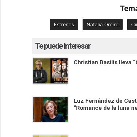
Tema
Estrenos
Natalia Oreiro
Ci
Te puede interesar
Christian Basilis lleva 
Luz Fernández de Castil
“Romance de la luna n