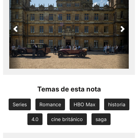
Previous
Next
Temas de esta nota
Series
Romance
HBO Max
historia
4.0
cine británico
saga