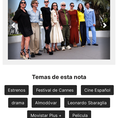
Previous
Next
Temas de esta nota
Estrenos
Festival de Cannes
Cine Español
drama
Almodóvar
Leonardo Sbaraglia
Movistar Plus +
Pelicula