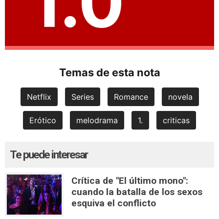
1.0
Temas de esta nota
Netflix
Series
Romance
novela
Erótico
melodrama
1.
criticas
Te puede interesar
Crítica de "El último mono":
cuando la batalla de los sexos
esquiva el conflicto