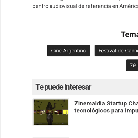
centro audiovisual de referencia en América
Tema
Cine Argentino
Festival de Cann
79 
Te puede interesar
Zinemaldia Startup Cha
tecnológicos para impu