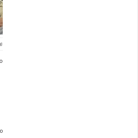
26
o
to