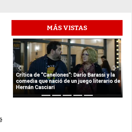
MÁS VISTAS
1
Previous
Next
Crítica de “Canelones”: Darío Barassi y la
comedia que nació de un juego literario de
Hernán Casciari
é