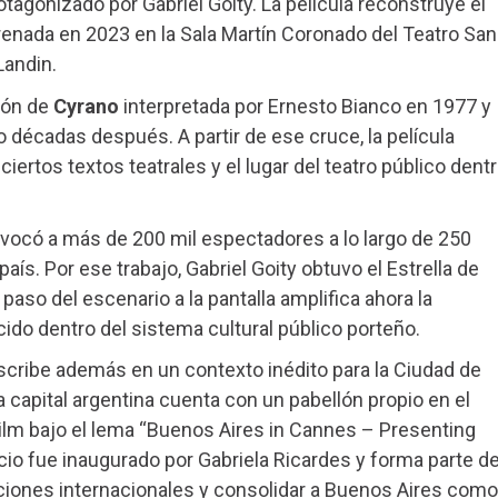
tagonizado por Gabriel Goity. La película reconstruye el
renada en 2023 en la Sala Martín Coronado del Teatro San
Landin.
ión de
Cyrano
interpretada por Ernesto Bianco en 1977 y
o décadas después. A partir de ese cruce, la película
ciertos textos teatrales y el lugar del teatro público dent
onvocó a más de 200 mil espectadores a lo largo de 250
aís. Por ese trabajo, Gabriel Goity obtuvo el Estrella de
 paso del escenario a la pantalla amplifica ahora la
cido dentro del sistema cultural público porteño.
cribe además en un contexto inédito para la Ciudad de
 capital argentina cuenta con un pabellón propio en el
 Film bajo el lema “Buenos Aires in Cannes – Presenting
acio fue inaugurado por Gabriela Ricardes y forma parte d
ciones internacionales y consolidar a Buenos Aires como