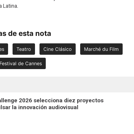
 Latina.
s de esta nota
es
Teatro
Cine Clásico
Marché du Film
Festival de Cannes
llenge 2026 selecciona diez proyectos
lsar la innovación audiovisual