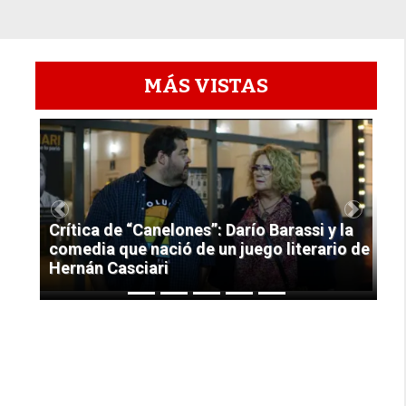
MÁS VISTAS
1
Previous
Next
Crítica de “Canelones”: Darío Barassi y la
comedia que nació de un juego literario de
Hernán Casciari