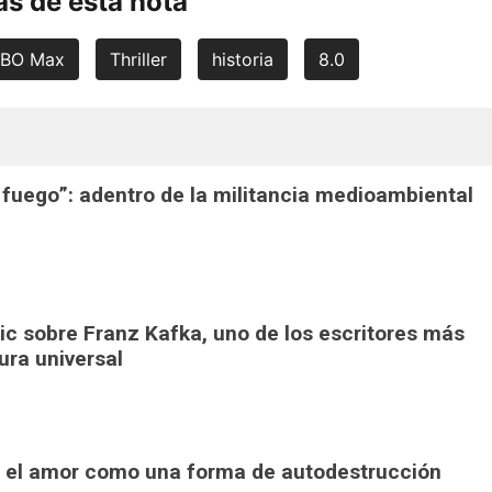
s de esta nota
BO Max
Thriller
historia
8.0
 fuego”: adentro de la militancia medioambiental
pic sobre Franz Kafka, uno de los escritores más
tura universal
": el amor como una forma de autodestrucción