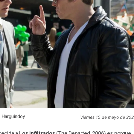
n Harguindey
viernes 15 de mayo de 20
recida a
Los infiltrados
(The Departed, 2006) es porque