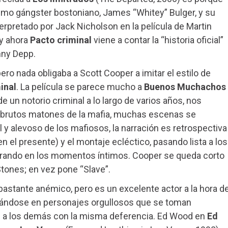
smo gángster bostoniano, James “Whitey” Bulger, y su
terpretado por Jack Nicholson en la película de Martin
 y ahora
Pacto criminal
viene a contar la “historia oficial”
nny Depp.
ero nada obligaba a Scott Cooper a imitar el estilo de
inal
. La película se parece mucho a
Buenos Muchachos
de un notorio criminal a lo largo de varios años, nos
s brutos matones de la mafia, muchas escenas se
y alevoso de los mafiosos, la narración es retrospectiva
n el presente) y el montaje ecléctico, pasando lista a los
erando en los momentos íntimos. Cooper se queda corto
Stones; en vez pone “Slave”.
astante anémico, pero es un excelente actor a la hora d
ándose en personajes orgullosos que se toman
n a los demás con la misma deferencia. Ed Wood en
Ed