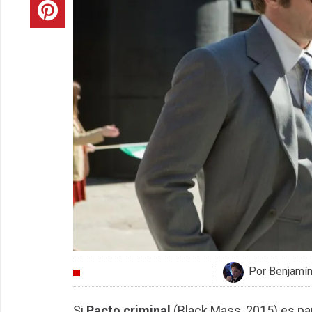
Por Benjamí
CRÍTICAS
Si
Pacto criminal
(Black Mass, 2015) es pa