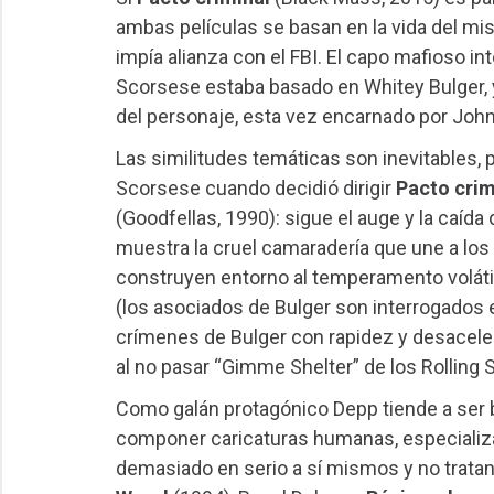
ambas películas se basan en la vida del mi
impía alianza con el FBI. El capo mafioso in
Scorsese estaba basado en Whitey Bulger,
del personaje, esta vez encarnado por Joh
Las similitudes temáticas son inevitables, p
Scorsese cuando decidió dirigir
Pacto crim
(Goodfellas, 1990): sigue el auge y la caída 
muestra la cruel camaradería que une a lo
construyen entorno al temperamento volátil 
(los asociados de Bulger son interrogados e
crímenes de Bulger con rapidez y desacel
al no pasar “Gimme Shelter” de los Rolling 
Como galán protagónico Depp tiende a ser b
componer caricaturas humanas, especializ
demasiado en serio a sí mismos y no trata