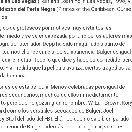
ra en Las Vegas
(Fear and Loathing in Las Vegas, 1998) y
ldición del Perla Negra
(Pirates of the Caribbean: Curse
los.
gico de grotescos por motivos muy distintos: es
s de miedo y se ve encabezada por uno de los actores má
ogra ser aterrador. Depp ha sido maquillado a punto de
eamos el shock inicial de su apariencia, Bulger es igual
irada, el rictus. Todo lo que dice y hace es comedido, per
o. Y a medida que la película avanza, ciertas tragedias va
vida humana.
dones de esta película. Menos celebradas pero igual de
ores secundarios, muchos de ellos inmediatamente
to pero que no gozan gran renombre: W. Earl Brown, Ror
d como los versátiles secuaces de Bulger; Joel
 Stoll del lado del FBI. El único que no sale bien parado
menor de Bulger: además de no congeniar, su rol es