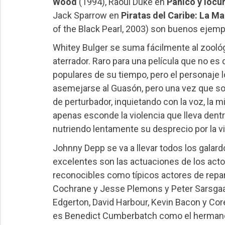
Wood
(1994), Raoul Duke en
Pánico y locu
Jack Sparrow en
Piratas del Caribe: La Ma
of the Black Pearl, 2003) son buenos ejemp
Whitey Bulger se suma fácilmente al zooló
aterrador. Raro para una película que no e
populares de su tiempo, pero el personaje l
asemejarse al Guasón, pero una vez que sort
de perturbador, inquietando con la voz, la m
apenas esconde la violencia que lleva dentr
nutriendo lentamente su desprecio por la 
Johnny Depp se va a llevar todos los galar
excelentes son las actuaciones de los act
reconocibles como típicos actores de repar
Cochrane y Jesse Plemons y Peter Sarsgaar
Edgerton, David Harbour, Kevin Bacon y Corey
es Benedict Cumberbatch como el hermano 