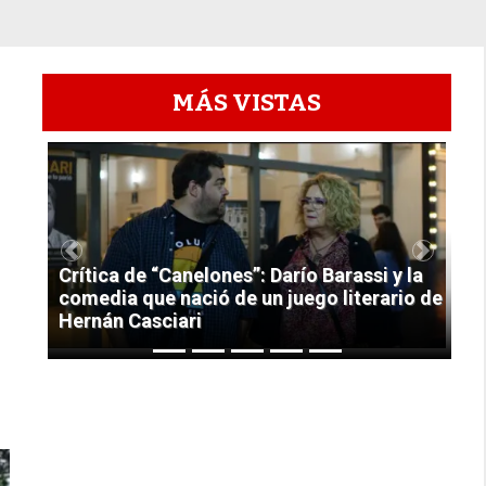
MÁS VISTAS
1
Previous
Next
Crítica de “Canelones”: Darío Barassi y la
comedia que nació de un juego literario de
Hernán Casciari