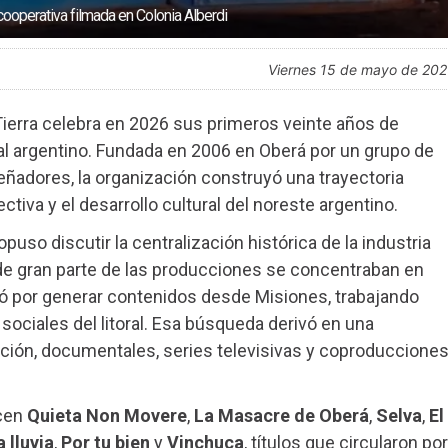
 cooperativa filmada en Colonia Alberdi
viernes 15 de mayo de 20
Tierra celebra en 2026 sus primeros veinte años de
ual argentino. Fundada en 2006 en Oberá por un grupo de
ñadores, la organización construyó una trayectoria
ectiva y el desarrollo cultural del noreste argentino.
uso discutir la centralización histórica de la industria
de gran parte de las producciones se concentraban en
tó por generar contenidos desde Misiones, trabajando
 sociales del litoral. Esa búsqueda derivó en una
icción, documentales, series televisivas y coproduccione
ecen
Quieta Non Movere
,
La Masacre de Oberá
,
Selva
,
El
 lluvia
,
Por tu bien
y
Vinchuca
, títulos que circularon por