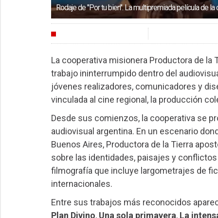
Rodaje de "Por tu bien". La multipremiada película de la
INDUSTRIA
La cooperativa misionera Productora de la 
trabajo ininterrumpido dentro del audiovis
jóvenes realizadores, comunicadores y dise
vinculada al cine regional, la producción col
Desde sus comienzos, la cooperativa se prop
audiovisual argentina. En un escenario don
Buenos Aires, Productora de la Tierra apos
sobre las identidades, paisajes y conflictos
filmografía que incluye largometrajes de f
internacionales.
Entre sus trabajos más reconocidos apar
Plan Divino
,
Una sola primavera
,
La intensa