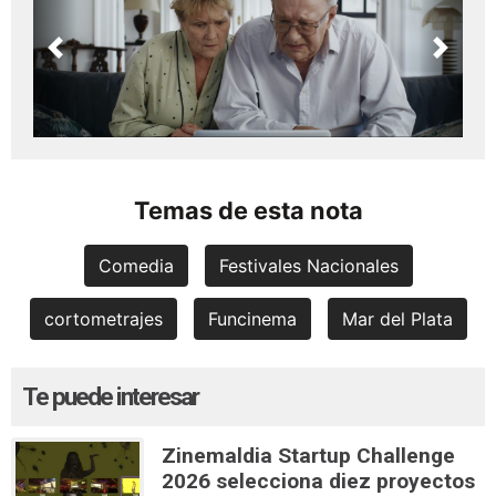
Previous
Next
Temas de esta nota
Comedia
Festivales Nacionales
cortometrajes
Funcinema
Mar del Plata
Te puede interesar
Zinemaldia Startup Challenge
2026 selecciona diez proyectos