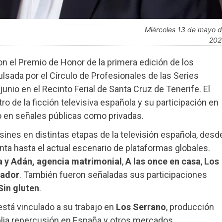
miércoles 13 de mayo de
202
on el Premio de Honor de la primera edición de los
lsada por el Círculo de Profesionales de las Series
unio en el Recinto Ferial de Santa Cruz de Tenerife. El
o de la ficción televisiva española y su participación en
o en señales públicas como privadas.
ines en distintas etapas de la televisión española, desd
nta hasta el actual escenario de plataformas globales.
a y Adán, agencia matrimonial
,
A las once en casa
,
Los
gador
. También fueron señaladas sus participaciones
Sin gluten
.
stá vinculado a su trabajo en
Los Serrano
, producción
lia repercusión en España y otros mercados