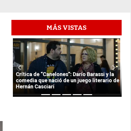
MÁS VISTAS
1
Previous
Next
Crítica de “Canelones”: Darío Barassi y la
comedia que nació de un juego literario de
Hernán Casciari