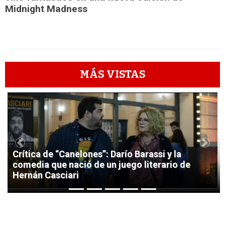
Midnight Madness
MÁS VISTAS
1
Previous
Next
Crítica de “Canelones”: Darío Barassi y la
comedia que nació de un juego literario de
Hernán Casciari