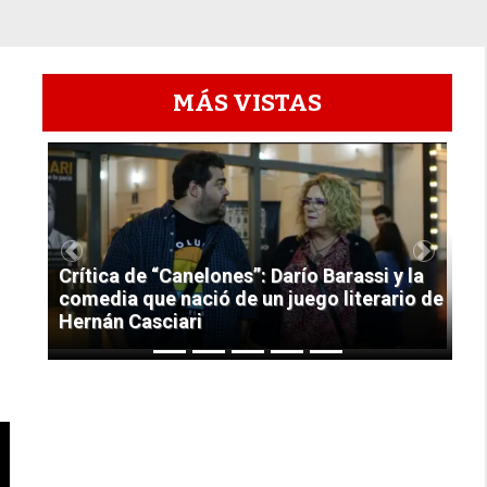
MÁS VISTAS
1
Previous
Next
Crítica de “Canelones”: Darío Barassi y la
comedia que nació de un juego literario de
Hernán Casciari