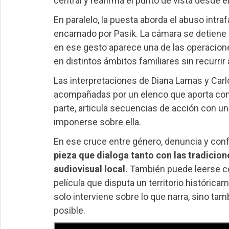
central y reafirma el punto de vista desde el
En paralelo, la puesta aborda el abuso intraf
encarnado por Pasik. La cámara se detiene
en ese gesto aparece una de las operacione
en distintos ámbitos familiares sin recurrir 
Las interpretaciones de Diana Lamas y Carlos
acompañadas por un elenco que aporta cons
parte, articula secuencias de acción con u
imponerse sobre ella.
En ese cruce entre género, denuncia y confl
pieza que dialoga tanto con las tradicion
audiovisual local.
También puede leerse co
película que disputa un territorio histórica
solo interviene sobre lo que narra, sino ta
posible.