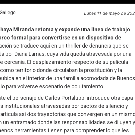
Gallego
lunes 11 de mayo de 20
Chaya Miranda retoma y expande una línea de trabajo
rco formal para convertirse en un dispositivo de
ción se traduce aquí en un thriller de denuncia que se
ada por Diana Lamas, cuya vida queda atravesada por una
 de cercanía. El desplazamiento respecto de su película
a como territorio donde circulaban la prostitución y la
eubica en el interior de una familia acomodada de Bueno
gio para volverse escenario de ocultamiento.
ante el personaje de Carlos Portaluppi introduce otra capa
as institucionales atravesadas por pactos de silencio y
articula así dos trayectorias que convergen en un mism
 en un entramado donde las responsabilidades se diluyen 
enos herramientas tienen para comprender lo que les