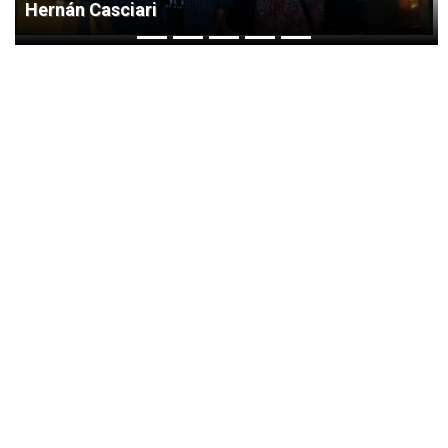
Hernán Casciari