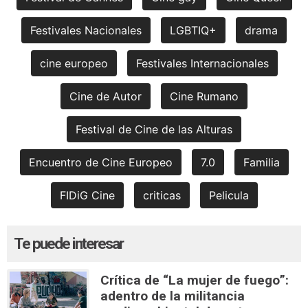
Festivales Nacionales
LGBTIQ+
drama
cine europeo
Festivales Internacionales
Cine de Autor
Cine Rumano
Festival de Cine de las Alturas
Encuentro de Cine Europeo
7.0
Familia
FIDiG Cine
criticas
Pelicula
Te puede interesar
Crítica de “La mujer de fuego”:
adentro de la militancia