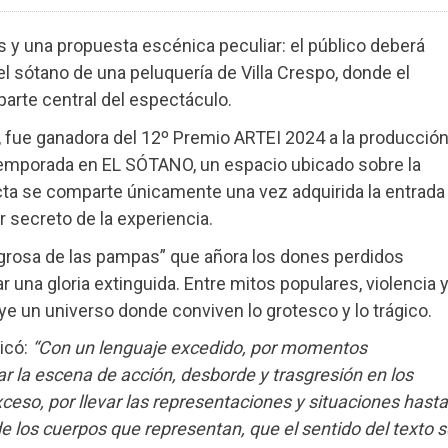
y una propuesta escénica peculiar: el público deberá
el sótano de una peluquería de Villa Crespo, donde el
parte central del espectáculo.
o, fue ganadora del 12º Premio ARTEI 2024 a la producció
emporada en EL SÓTANO, un espacio ubicado sobre la
acta se comparte únicamente una vez adquirida la entrada
r secreto de la experiencia.
ilagrosa de las pampas” que añora los dones perdidos
una gloria extinguida. Entre mitos populares, violencia 
ye un universo donde conviven lo grotesco y lo trágico.
icó:
“Con un lenguaje excedido, por momentos
r la escena de acción, desborde y trasgresión en los
xceso, por llevar las representaciones y situaciones hasta
de los cuerpos que representan, que el sentido del texto s