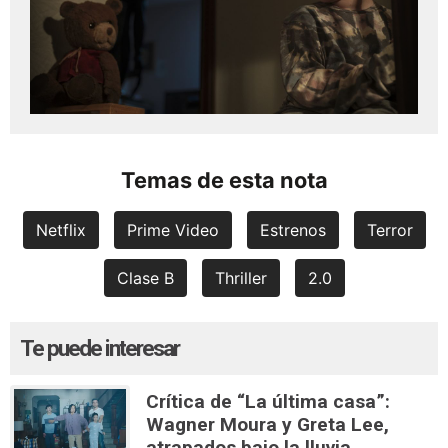
Temas de esta nota
Netflix
Prime Video
Estrenos
Terror
Clase B
Thriller
2.0
Te puede interesar
Crítica de “La última casa”:
Wagner Moura y Greta Lee,
atrapados bajo la lluvia