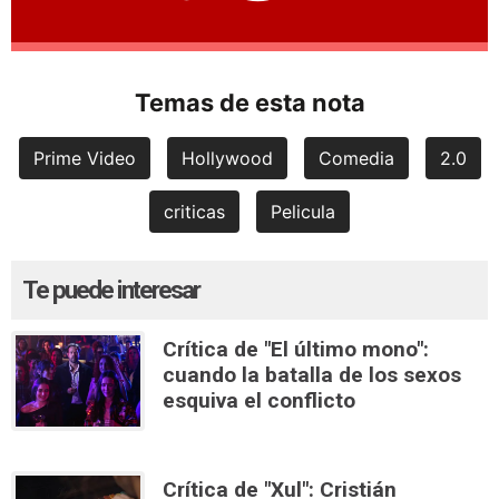
Temas de esta nota
Prime Video
Hollywood
Comedia
2.0
criticas
Pelicula
Te puede interesar
Crítica de "El último mono":
cuando la batalla de los sexos
esquiva el conflicto
Crítica de "Xul": Cristián