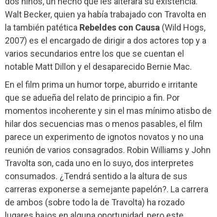
dos niños, un hecho que les alterara su existencia.
Walt Becker, quien ya había trabajado con Travolta en
la también patética
Rebeldes con Causa
(Wild Hogs,
2007) es el encargado de dirigir a dos actores top y a
varios secundarios entre los que se cuentan el
notable Matt Dillon y el desaparecido Bernie Mac.
En el film prima un humor torpe, aburrido e irritante
que se adueña del relato de principio a fin. Por
momentos incoherente y sin el mas mínimo atisbo de
hilar dos secuencias mas o menos pasables, el film
parece un experimento de ignotos novatos y no una
reunión de varios consagrados. Robin Williams y John
Travolta son, cada uno en lo suyo, dos interpretes
consumados. ¿Tendrá sentido a la altura de sus
carreras exponerse a semejante papelón?. La carrera
de ambos (sobre todo la de Travolta) ha rozado
lugares bajos en alguna oportunidad, pero este