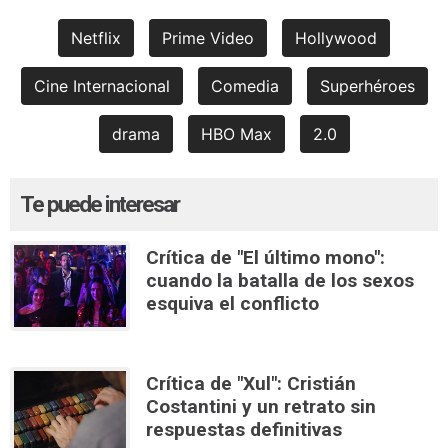
Netflix
Prime Video
Hollywood
Cine Internacional
Comedia
Superhéroes
drama
HBO Max
2.0
Te puede interesar
Crítica de "El último mono":
cuando la batalla de los sexos
esquiva el conflicto
Crítica de "Xul": Cristián
Costantini y un retrato sin
respuestas definitivas