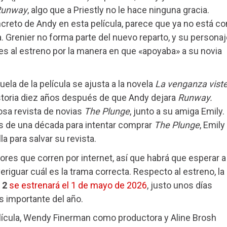
Runway
, algo que a Priestly no le hace ninguna gracia.
reto de Andy en esta película, parece que ya no está co
a. Grenier no forma parte del nuevo reparto, y su persona
s al estreno por la manera en que «apoyaba» a su novia
ela de la película se ajusta a la novela
La venganza vist
storia diez años después de que Andy dejara
Runway.
tosa revista de novias
The Plunge
, junto a su amiga Emily.
s de una década para intentar comprar
The Plunge
, Emily
a para salvar su revista.
res que corren por internet, así que habrá que esperar a
riguar cuál es la trama correcta. Respecto al estreno, la
 2
se estrenará el 1 de mayo de 2026
, justo unos días
s importante del año.
elícula, Wendy Finerman como productora y Aline Brosh