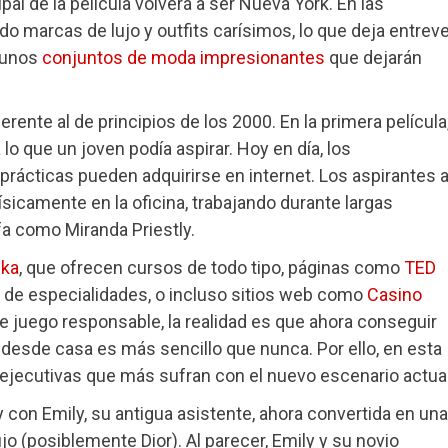
al de la película volverá a ser Nueva York. En las
o marcas de lujo y outfits carísimos, lo que deja entreve
 unos
conjuntos de moda impresionantes
que dejarán
rente al de principios de los 2000. En la primera película
lo que un joven podía aspirar. Hoy en día, los
prácticas pueden adquirirse en internet. Los aspirantes 
físicamente en la oficina, trabajando durante largas
fa como Miranda Priestly.
ka
, que ofrecen cursos de todo tipo, páginas como
TED
d de especialidades, o incluso sitios web como
Casino
e juego responsable, la realidad es que ahora conseguir
desde casa es más sencillo que nunca. Por ello, en esta
 ejecutivas que más sufran con el nuevo escenario actual
y con Emily, su antigua asistente, ahora convertida en una
jo (posiblemente Dior). Al parecer, Emily y su novio