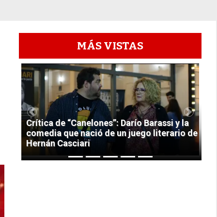
MÁS VISTAS
1
Previous
Next
Crítica de “Canelones”: Darío Barassi y la
comedia que nació de un juego literario de
Hernán Casciari