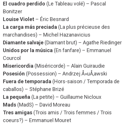
El cuadro perdido
(Le Tableau volé) – Pascal
Bonitzer
Louise Violet
– Éric Besnard
La carga más preciada
(La plus précieuse des
marchandises) – Michel Hazanavicius
Diamante salvaje
(Diamant brut) – Agathe Riedinger
Unidos por la música
(En fanfare) – Emmanuel
Courcol
Misericordia
(Miséricorde) – Alain Guiraudie
Posesión
(Possession) – Andrzej Å»uÅ‚awski
Fuera de temporada
(Hors-saison / Temporada de
caballos) – Stéphane Brizé
La pequeña
(La petite) – Guillaume Nicloux
Mads
(MadS) – David Moreau
Tres amigas
(Trois amis / Trois femmes / Trois
coeurs?) – Emmanuel Mouret