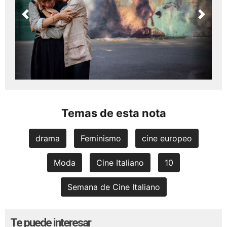
Previous
Next
Temas de esta nota
drama
Feminismo
cine europeo
Moda
Cine Italiano
10
Semana de Cine Italiano
Te puede interesar