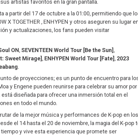
s artistas favoritos en la gran pantalla.
a a partir del 17 de octubre a la 01:00, permitiendo que l
 X TOGETHER , ENHYPEN y otros aseguren su lugar e
ión y actualizaciones, los fans pueden visitar
Soul ON
,
SEVENTEEN World Tour [Be the Sun]
,
: Sweet Mirage]
,
ENHYPEN World Tour [Fate]
,
2023
eabang
.
junto de proyecciones; es un punto de encuentro para lo
 Moa y Engene pueden reunirse para celebrar su amor por
 está diseñada para ofrecer una inmersión total en el
ones en todo el mundo.
rutar de la mejor música y performances de K-pop en lo
esde el 14 hasta el 20 de noviembre, la magia del K-pop t
 tiempo y vive esta experiencia que promete ser