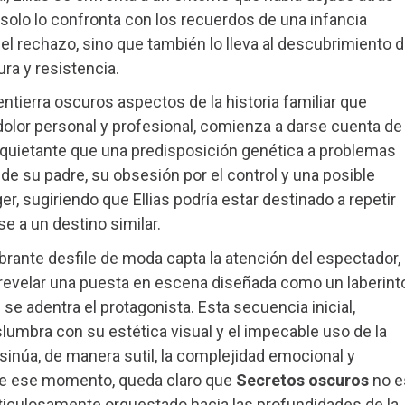
olo lo confronta con los recuerdos de una infancia
el rechazo, sino que también lo lleva al descubrimiento 
ra y resistencia.
entierra oscuros aspectos de la historia familiar que
dolor personal y profesional, comienza a darse cuenta de
quietante que una predisposición genética a problemas
e su padre, su obsesión por el control y una posible
r, sugiriendo que Ellias podría estar destinado a repetir
e a un destino similar.
rante desfile de moda capta la atención del espectador,
a revelar una puesta en escena diseñada como un laberinto
se adentra el protagonista. Esta secuencia inicial,
umbra con su estética visual y el impecable uso de la
nsinúa, de manera sutil, la complejidad emocional y
sde ese momento, queda claro que
Secretos oscuros
no e
eticulosamente orquestado hacia las profundidades de la