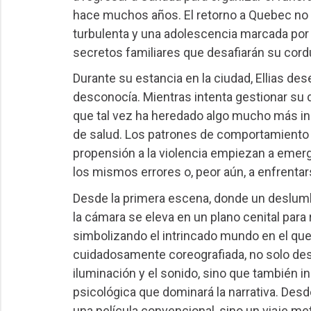
hace muchos años. El retorno a Quebec no s
turbulenta y una adolescencia marcada por 
secretos familiares que desafiarán su cordu
Durante su estancia en la ciudad, Ellias des
desconocía. Mientras intenta gestionar su 
que tal vez ha heredado algo mucho más in
de salud. Los patrones de comportamiento d
propensión a la violencia empiezan a emerge
los mismos errores o, peor aún, a enfrentars
Desde la primera escena, donde un deslumb
la cámara se eleva en un plano cenital par
simbolizando el intrincado mundo en el que 
cuidadosamente coreografiada, no solo desl
iluminación y el sonido, sino que también i
psicológica que dominará la narrativa. De
una película convencional, sino un viaje m